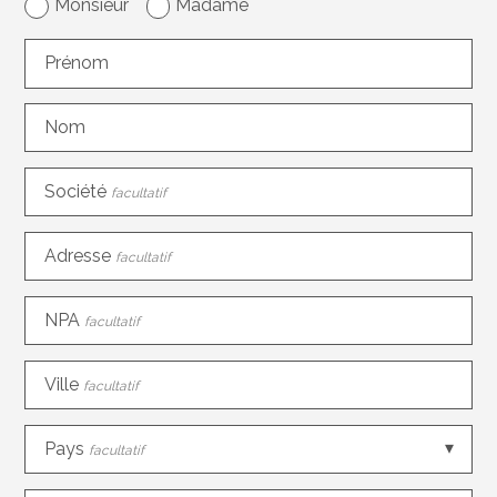
Monsieur
Madame
Prénom
Nom
Société
facultatif
Adresse
facultatif
NPA
facultatif
Ville
facultatif
Pays
facultatif