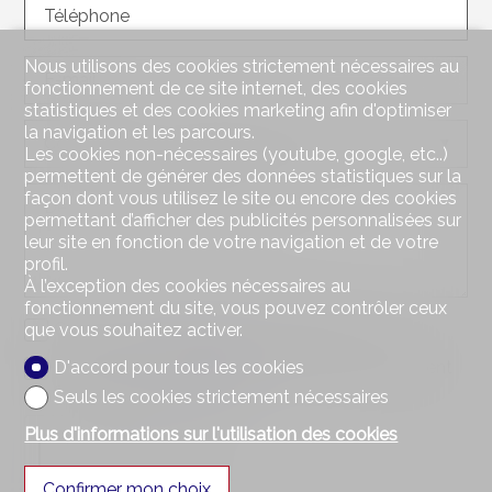
Téléphone
Nous utilisons des cookies strictement nécessaires au
E-mail
fonctionnement de ce site internet, des cookies
statistiques et des cookies marketing afin d'optimiser
la navigation et les parcours.
Comment nous connaissez-vous?
facultatif
Les cookies non-nécessaires (youtube, google, etc..)
permettent de générer des données statistiques sur la
façon dont vous utilisez le site ou encore des cookies
Demande d'informations
facultatif
permettant d’afficher des publicités personnalisées sur
leur site en fonction de votre navigation et de votre
profil.
À l’exception des cookies nécessaires au
fonctionnement du site, vous pouvez contrôler ceux
Créer un compte avec ces données
que vous souhaitez activer.
facultatif
J'accepte les
conditions
concernant le traitement
D'accord pour tous les cookies
des données
Seuls les cookies strictement nécessaires
Plus d'informations sur l'utilisation des cookies
Confirmer mon choix